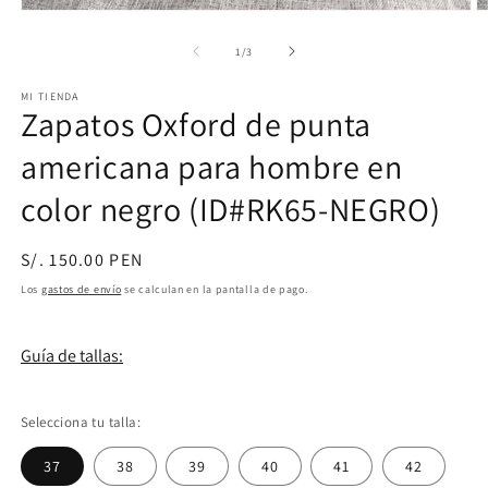
Abrir
Ab
elemento
e
multimedia
m
de
1
/
3
1
2
en
e
MI TIENDA
una
u
Zapatos Oxford de punta
ventana
v
modal
m
americana para hombre en
color negro (ID#RK65-NEGRO)
Precio
S/. 150.00 PEN
habitual
Los
gastos de envío
se calculan en la pantalla de pago.
Guía de tallas:
Selecciona tu talla:
37
38
39
40
41
42