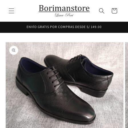
Ir
directamente
Carrito
al contenido
ENVÍO GRATIS POR COMPRAS DESDE S/ 149.00
Ir
directamente
a la
información
del producto