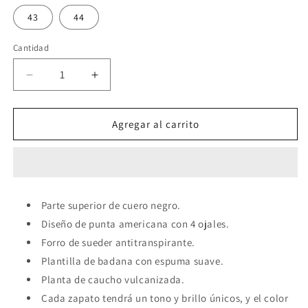
43
44
Cantidad
Reducir
Aumentar
cantidad
cantidad
para
para
Zapatos
Zapatos
Agregar al carrito
Oxford
Oxford
de
de
punta
punta
americana
americana
para
para
Parte superior de cuero negro.
hombre
hombre
Diseño de punta americana con 4 ojales.
en
en
color
color
Forro de sueder antitranspirante.
negro
negro
Plantilla de badana con espuma suave.
(ID#RK65-
(ID#RK65-
Planta de caucho vulcanizada.
NEGRO)
NEGRO)
Cada zapato tendrá un tono y brillo únicos, y el color