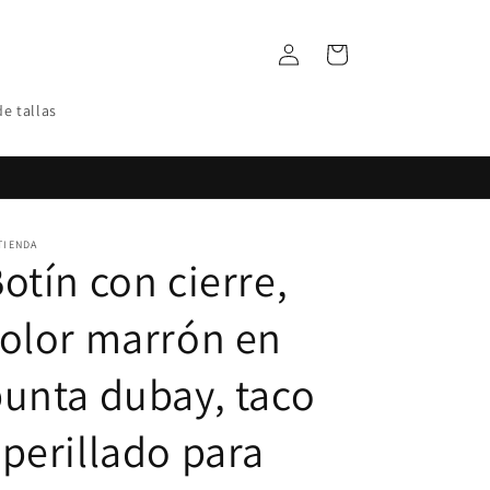
Iniciar
Carrito
sesión
de tallas
TIENDA
otín con cierre,
olor marrón en
unta dubay, taco
perillado para