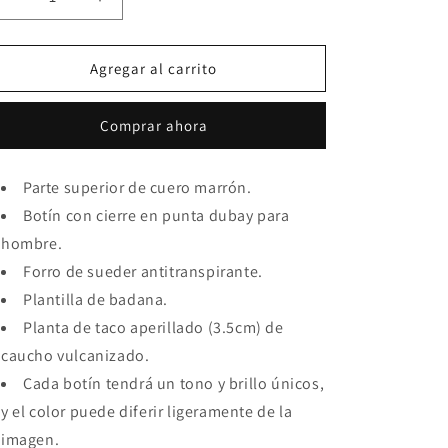
Reducir
Aumentar
cantidad
cantidad
para
para
Botín
Botín
Agregar al carrito
con
con
cierre,
cierre,
Comprar ahora
color
color
marrón
marrón
en
en
Parte superior de cuero marrón.
punta
punta
dubay,
Botín con cierre en punta dubay para
dubay,
taco
taco
hombre.
aperillado
aperillado
Forro de sueder antitranspirante.
para
para
hombre
Plantilla de badana.
hombre
(ID#B015-
(ID#B015-
Planta de taco aperillado (3.5cm) de
MARRON)
MARRON)
caucho vulcanizado.
Cada botín tendrá un tono y brillo únicos,
y el color puede diferir ligeramente de la
imagen.