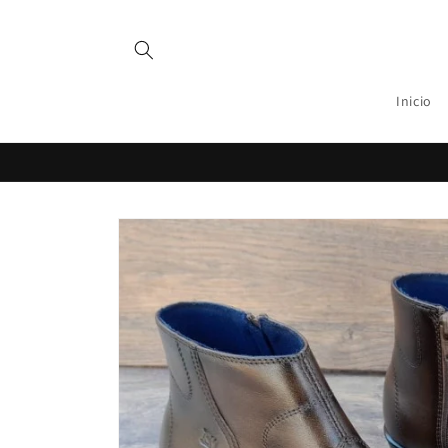
Ir
directamente
al contenido
Inicio
Ir
directamente
a la
información
del producto