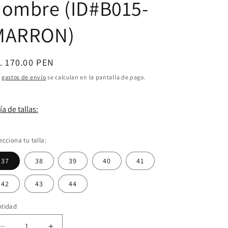
hombre (ID#B015-
MARRON)
ecio
. 170.00 PEN
bitual
s
gastos de envío
se calculan en la pantalla de pago.
a de tallas:
ecciona tu talla:
37
38
39
40
41
42
43
44
ntidad