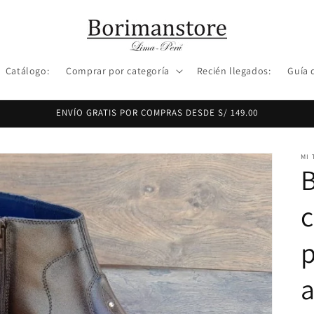
Catálogo:
Comprar por categoría
Recién llegados:
Guía 
ENVÍO GRATIS POR COMPRAS DESDE S/ 149.00
MI 
B
c
p
a