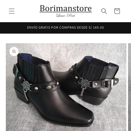
Ir
directamente
Carrito
al contenido
ENVÍO GRATIS POR COMPRAS DESDE S/ 149.00
Ir
directamente
a la
información
del producto