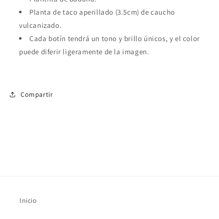
para
para
hombre
hombre
Planta de taco aperillado (3.5cm) de caucho
(ID#B077A-
(ID#B077A-
vulcanizado.
NEGRO)
NEGRO)
Cada botín tendrá un tono y brillo únicos, y el color
puede diferir ligeramente de la imagen.
Compartir
Inicio